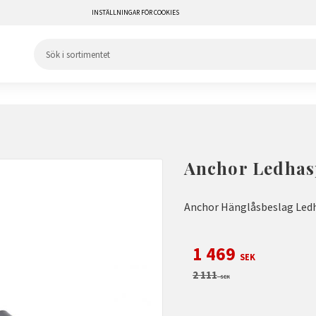
INSTÄLLNINGAR FÖR COOKIES
Anchor Ledhas
Anchor Hänglåsbeslag Led
Nedsatt pris:
1 469
SEK
Ordinarie pris:
2 111
SEK