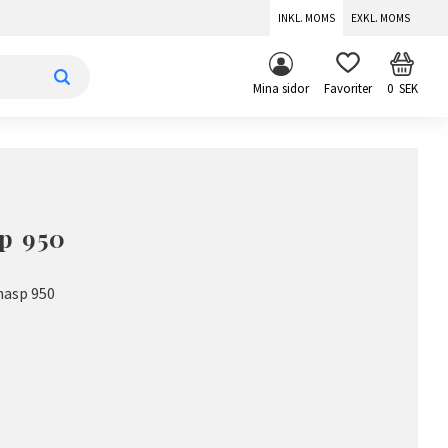
INKL. MOMS
EXKL. MOMS
KUNDV
FAVORITER
Mina sidor
0
SEK
p 950
hasp 950