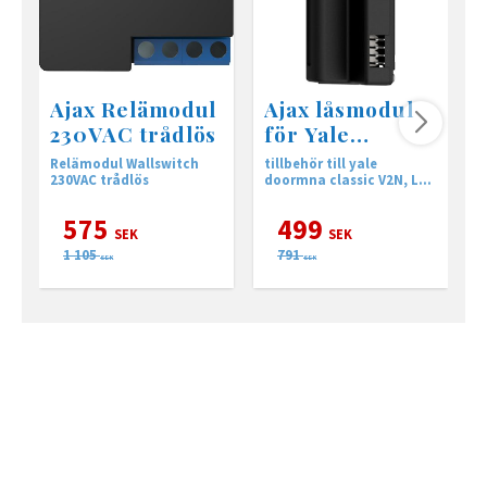
Ajax Relämodul
Ajax låsmodul
230VAC trådlös
för Yale
Doorman
Relämodul Wallswitch
tillbehör till yale
S
230VAC trådlös
doormna classic V2N, L3
f
och L3S
575
499
SEK
SEK
1 105
791
SEK
SEK