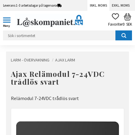
Leverans 1-3 arbetsdagar på lagervaror
INKL. MOMS
EXKL. MOMS
Meny
KUN
FAVORITER
0
SEK
LARM - ÖVERVAKNING
AJAX LARM
Ajax Relämodul 7-24VDC
trådlös svart
Relämodul 7-24VDC trådlös svart