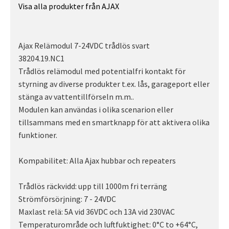
Visa alla produkter från AJAX
Ajax Relämodul 7-24VDC trådlös svart
38204.19.NC1
Trådlös relämodul med potentialfri kontakt för
styrning av diverse produkter t.ex. lås, garageport eller
stänga av vattentillförseln m.m..
Modulen kan användas i olika scenarion eller
tillsammans med en smartknapp för att aktivera olika
funktioner.
Kompabilitet: Alla Ajax hubbar och repeaters
Trådlös räckvidd: upp till 1000m fri terräng
Strömförsörjning: 7 - 24VDC
Maxlast relä: 5A vid 36VDC och 13A vid 230VAC
Temperaturområde och luftfuktighet: 0°С to +64°С,