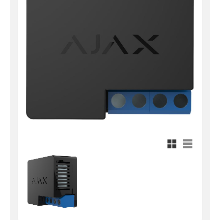
Rutnätsvy
Listvy