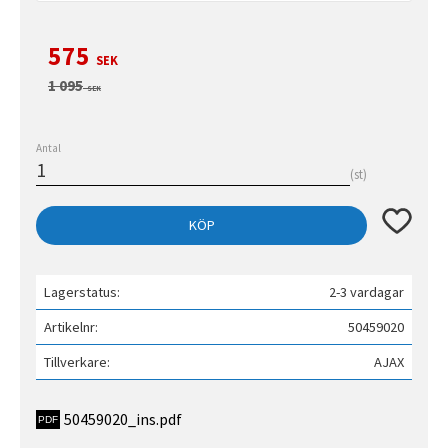
Nedsatt pris:
575
SEK
Ordinarie pris:
1 095
SEK
Antal
st
Lägg till 
KÖP
Lagerstatus
2-3 vardagar
Artikelnr
50459020
Tillverkare
AJAX
50459020_ins.pdf