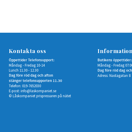
Kontakta oss
Informatio
Öppettider Telefonsupport:
Butikens öppettider:
Måndag - Fredag 10-14
Måndag - Fredag 07:0
Lunch 11.30 - 12.30
Dag före röd dag och
Dag före röd dag och afton
Adress: Nastagatan 8
stänger telefonsupporten 11.30
Telefon: 019-7652030
E-post:
info@laskompaniet.se
© Låskompaniet prispressaren på nätet