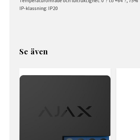
Temperaturområde och luftfuktighet: 0°? to +64°?, 75%
IP-klassning: IP20
Se även