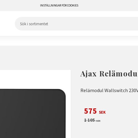
INSTÄLLNINGAR FÖR COOKIES
Ajax Relämodu
Relämodul Wallswitch 230V
Nedsatt pris:
575
SEK
Ordinarie pris:
1 105
SEK