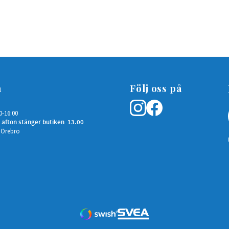
n
Följ oss på
0-16:00
 afton stänger butiken 13.00
 Örebro