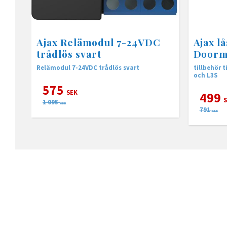
Ajax Relämodul 7-24VDC
Ajax l
trådlös svart
Doorm
Relämodul 7-24VDC trådlös svart
tillbehör t
och L3S
575
SEK
499
S
1 095
SEK
791
SEK