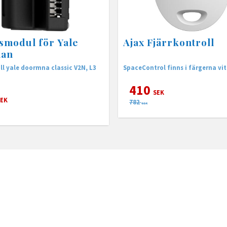
åsmodul för Yale
Ajax Fjärrkontroll
an
ill yale doormna classic V2N, L3
SpaceControl finns i färgerna vit
410
SEK
EK
782
SEK