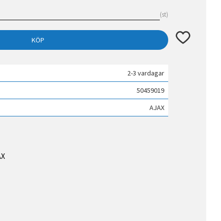
st
Lägg till i fav
KÖP
2-3 vardagar
50459019
AJAX
AX