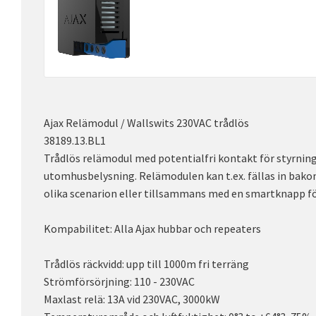
Ajax Relämodul / Wallswits 230VAC trådlös
38189.13.BL1
Trådlös relämodul med potentialfri kontakt för styrning
utomhusbelysning. Relämodulen kan t.ex. fällas in bako
olika scenarion eller tillsammans med en smartknapp för
Kompabilitet: Alla Ajax hubbar och repeaters
Trådlös räckvidd: upp till 1000m fri terräng
Strömförsörjning: 110 - 230VAC
Maxlast relä: 13A vid 230VAC, 3000kW