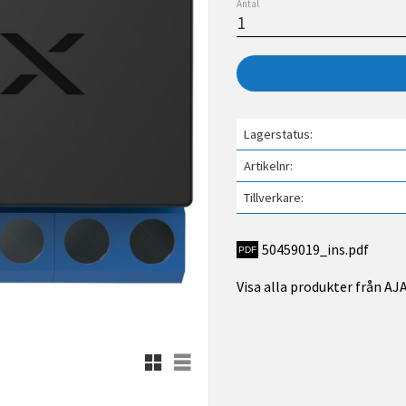
Antal
Lagerstatus
Artikelnr
Tillverkare
50459019_ins.pdf
Visa alla produkter från AJ
Rutnätsvy
Listvy