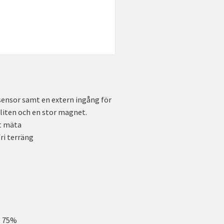
ensor samt en extern ingång för
liten och en stor magnet.
t mäta
ri terräng
, 75%