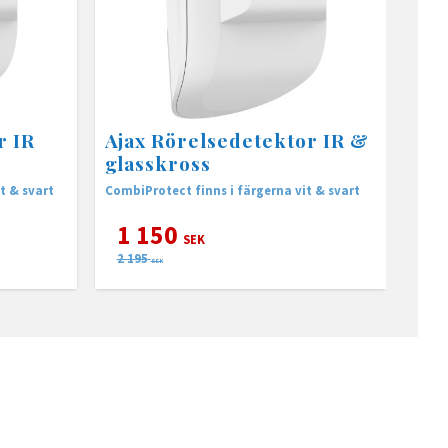
r IR
Ajax Rörelsedetektor IR &
glasskross
t & svart
CombiProtect finns i färgerna vit & svart
1 150
SEK
2 195
SEK