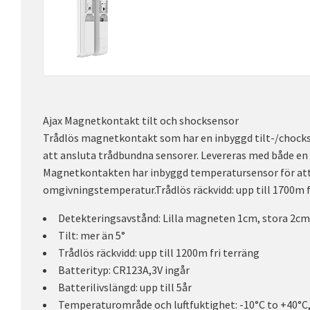
Ajax Magnetkontakt tilt och shocksensor
Trådlös magnetkontakt som har en inbyggd tilt-/chocks
att ansluta trådbundna sensorer. Levereras med både en 
Magnetkontakten har inbyggd temperatursensor för at
omgivningstemperatur.Trådlös räckvidd: upp till 1700m f
Detekteringsavstånd: Lilla magneten 1cm, stora 2cm
Tilt: mer än 5°
Trådlös räckvidd: upp till 1200m fri terräng
Batterityp: CR123A,3V ingår
Batterilivslängd: upp till 5år
Temperaturområde och luftfuktighet: -10°C to +40°C