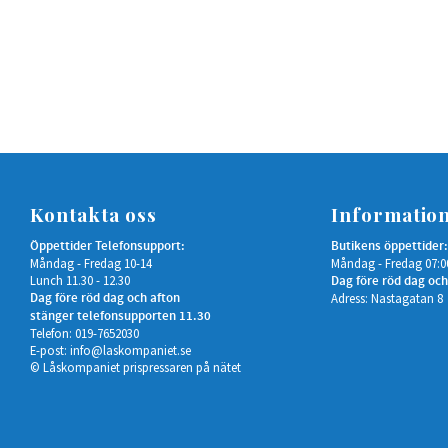
Kontakta oss
Informatio
Öppettider Telefonsupport:
Butikens öppettider:
Måndag - Fredag 10-14
Måndag - Fredag 07:0
Lunch 11.30 - 12.30
Dag före röd dag och
Dag före röd dag och afton
Adress: Nastagatan 8
stänger telefonsupporten 11.30
Telefon: 019-7652030
E-post:
info@laskompaniet.se
© Låskompaniet prispressaren på nätet