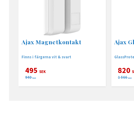
Ajax Magnetkontakt
Ajax G
Finns i färgerna vit & svart
GlassProte
495
820
SEK
S
940
1 566
SEK
SEK