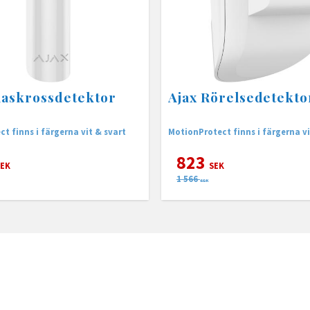
laskrossdetektor
Ajax Rörelsedetekto
ct finns i färgerna vit & svart
MotionProtect finns i färgerna vi
823
EK
SEK
1 566
SEK