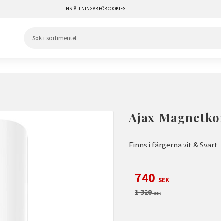
INSTÄLLNINGAR FÖR COOKIES
Ajax Magnetkon
Finns i färgerna vit & Svart
Nedsatt pris:
740
SEK
Ordinarie pris:
1 320
SEK