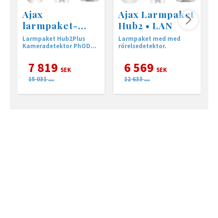
Ajax
Ajax Larmpaket
larmpaket-
Hub2 • LAN
PhOD Hub2 •
Larmpaket Hub2Plus
Larmpaket med med
L
LAN
Kameradetektor PhOD
rörelsedetektor.
K
komplett vit
k
7 819
6 569
SEK
SEK
15 031
12 633
SEK
SEK