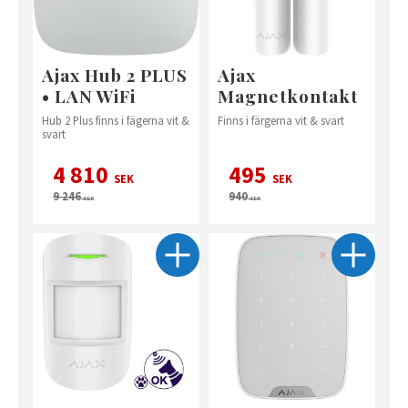
Ajax Hub 2 PLUS
Ajax
• LAN WiFi
Magnetkontakt
Hub 2 Plus finns i fägerna vit &
Finns i färgerna vit & svart
svart
4 810
495
SEK
SEK
9 246
940
SEK
SEK