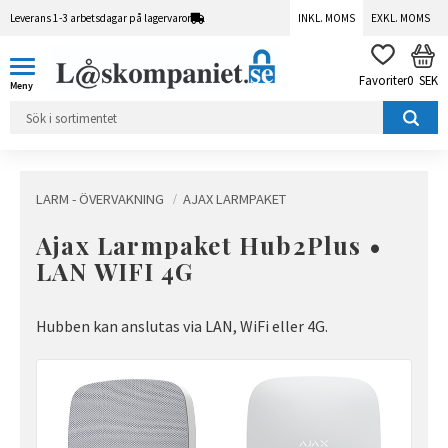
Leverans 1-3 arbetsdagar på lagervaror
INKL. MOMS
EXKL. MOMS
Meny
KUN
FAVORITER
0
SEK
LARM - ÖVERVAKNING
AJAX LARMPAKET
Ajax Larmpaket Hub2Plus •
LAN WIFI 4G
Hubben kan anslutas via LAN, WiFi eller 4G.