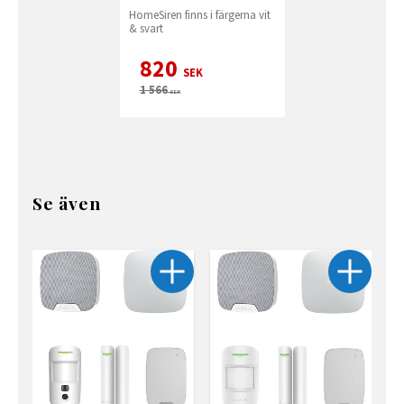
HomeSiren finns i färgerna vit
& svart
820
SEK
1 566
SEK
Se även