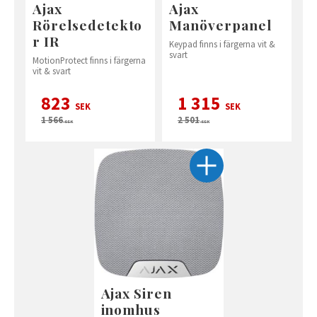
Ajax
Ajax
Rörelsedetekto
Manöverpanel
r IR
Keypad finns i färgerna vit &
svart
MotionProtect finns i färgerna
vit & svart
823
1 315
SEK
SEK
1 566
2 501
SEK
SEK
Ajax Siren
inomhus