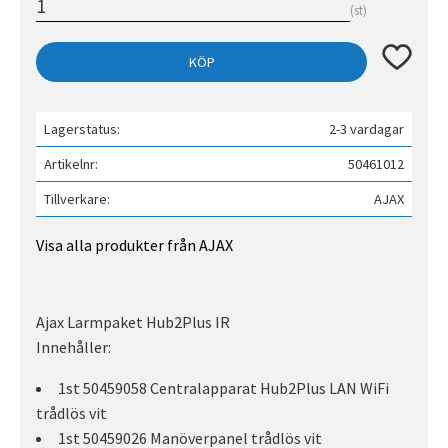
st
Lägg till 
KÖP
Lagerstatus
2-3 vardagar
Artikelnr
50461012
Tillverkare
AJAX
Visa alla produkter från AJAX
Ajax Larmpaket Hub2Plus IR
Innehåller:
1st 50459058 Centralapparat Hub2Plus LAN WiFi
trådlös vit
1st 50459026 Manöverpanel trådlös vit