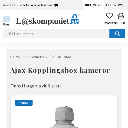
Leverans 1-3 arbetsdagar på lagervaror
INKL. MOMS
EXKL. MOMS
Meny
KUN
FAVORITER
0
SEK
LARM - ÖVERVAKNING
AJAX LARM
Ajax Kopplingsbox kameror
Finns i färgerna vit & svart
NYHET