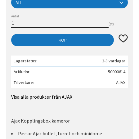
Antal
st
Lägg till 
KÖP
Lagerstatus
2-3 vardagar
Artikelnr
50000614
Tillverkare
AJAX
Visa alla produkter från AJAX
Ajax Kopplingsbox kameror
Passar Ajax bullet, turret och minidome