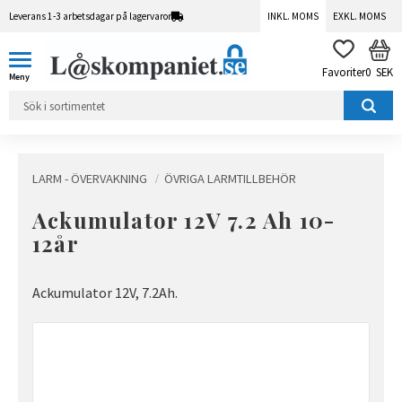
Leverans 1-3 arbetsdagar på lagervaror
INKL. MOMS
EXKL. MOMS
Meny
KUN
FAVORITER
0
SEK
LARM - ÖVERVAKNING
ÖVRIGA LARMTILLBEHÖR
Ackumulator 12V 7.2 Ah 10-
12år
Ackumulator 12V, 7.2Ah.