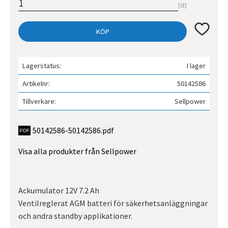
st
Lägg till 
KÖP
Lagerstatus
I lager
Artikelnr
50142586
Tillverkare
Sellpower
50142586-50142586.pdf
Visa alla produkter från Sellpower
Ackumulator 12V 7.2 Ah
Ventilreglerat AGM batteri för säkerhetsanläggningar
och andra standby applikationer.