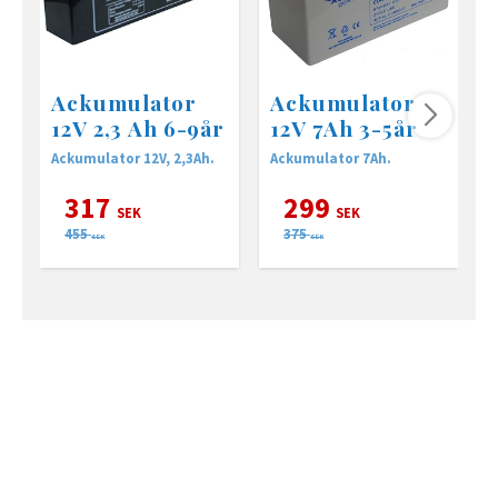
Ackumulator
Ackumulator
12V 2,3 Ah 6-9år
12V 7Ah 3-5år
Ackumulator 12V, 2,3Ah.
Ackumulator 7Ah.
T
s
317
299
SEK
SEK
455
375
SEK
SEK