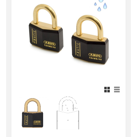
Rutnätsvy
Listvy