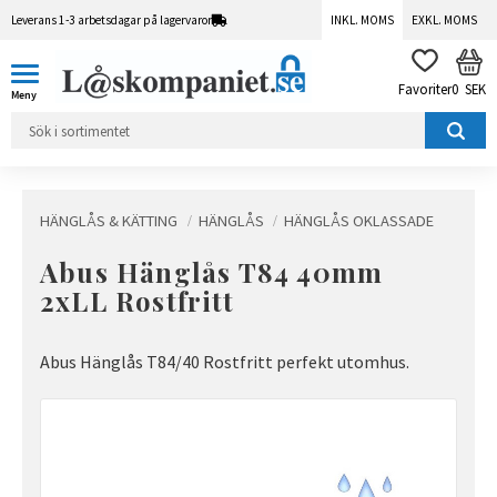
Leverans 1-3 arbetsdagar på lagervaror
INKL. MOMS
EXKL. MOMS
Meny
KUN
FAVORITER
0
SEK
HÄNGLÅS & KÄTTING
HÄNGLÅS
HÄNGLÅS OKLASSADE
Abus Hänglås T84 40mm
2xLL Rostfritt
Abus Hänglås T84/40 Rostfritt perfekt utomhus.