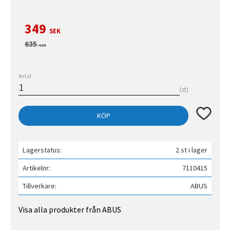
Nedsatt pris:
349
SEK
Ordinarie pris:
635
SEK
Antal
st
Lägg till 
KÖP
Lagerstatus
2 st i lager
Artikelnr
7110415
Tillverkare
ABUS
Visa alla produkter från ABUS