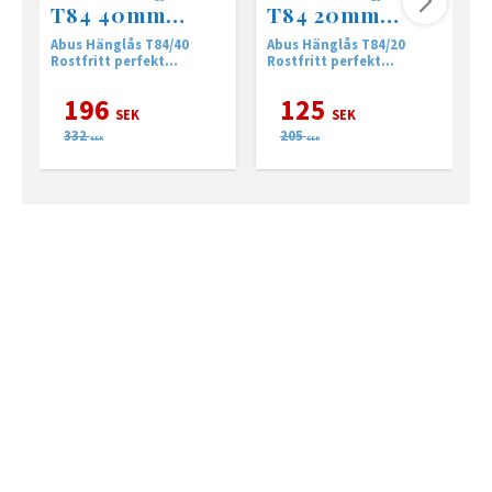
T84 40mm
T84 20mm
Rostfritt
Rostfritt
Abus Hänglås T84/40
Abus Hänglås T84/20
A
Rostfritt perfekt
Rostfritt perfekt
utomhus.
utomhus.
196
125
SEK
SEK
332
205
SEK
SEK