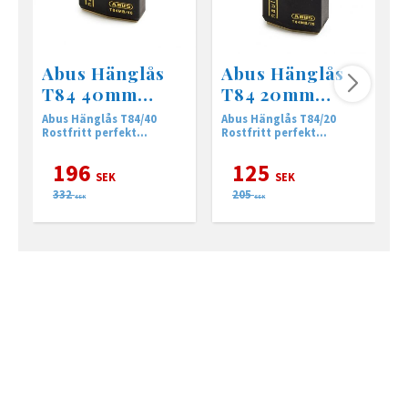
Abus Hänglås
Abus Hänglås
T84 40mm
T84 20mm
Rostfritt
Rostfritt
Abus Hänglås T84/40
Abus Hänglås T84/20
A
Rostfritt perfekt
Rostfritt perfekt
utomhus.
utomhus.
196
125
SEK
SEK
332
205
SEK
SEK