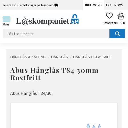
Leverans 1-3 arbetsdagar på lagervaror
INKL. MOMS
EXKL. MOMS
Meny
KUN
FAVORITER
0
SEK
HÄNGLÅS & KÄTTING
HÄNGLÅS
HÄNGLÅS OKLASSADE
Abus Hänglås T84 30mm
Rostfritt
Abus Hänglås T84/30