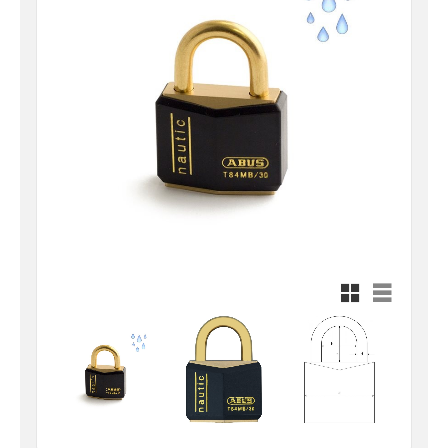
Rutnätsvy
Listvy