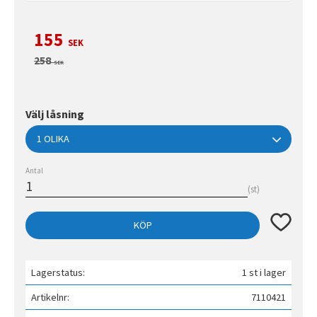
Nedsatt pris:
155
SEK
Ordinarie pris:
258
SEK
Välj låsning
Antal
st
Lägg till 
KÖP
Lagerstatus
1 st i lager
Artikelnr
7110421