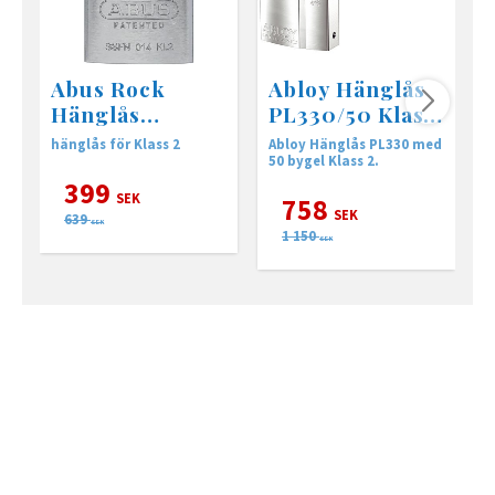
Abus Rock
Abloy Hänglås
Hänglås
PL330/50 Klass
83TI/IB50 •
2
hänglås för Klass 2
Abloy Hänglås PL330 med
K
utan cylinder
50 bygel Klass 2.
c
399
SEK
758
SEK
639
SEK
1 150
SEK