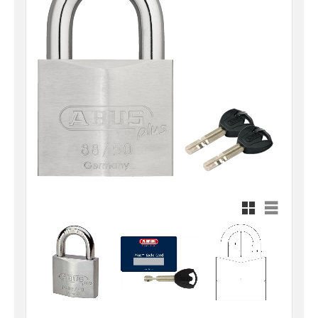
Rutnätsvy
Listvy