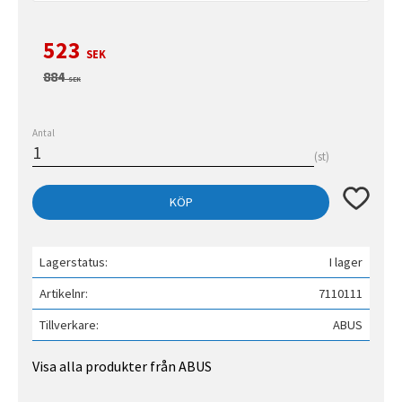
Nedsatt pris:
523
SEK
Ordinarie pris:
884
SEK
Antal
st
Lägg till 
KÖP
Lagerstatus
I lager
Artikelnr
7110111
Tillverkare
ABUS
Visa alla produkter från ABUS