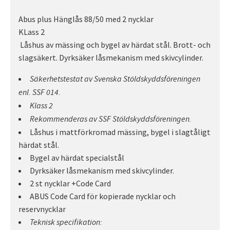
Abus plus Hänglås 88/50 med 2 nycklar
KLass 2
Låshus av mässing och bygel av härdat stål. Brott- och
slagsäkert. Dyrksäker låsmekanism med skivcylinder.
Säkerhetstestat av Svenska Stöldskyddsföreningen
enl. SSF 014.
Klass 2
Rekommenderas av SSF Stöldskyddsföreningen.
Låshus i mattförkromad mässing, bygel i slagtåligt
härdat stål.
Bygel av härdat specialstål
Dyrksäker låsmekanism med skivcylinder.
2 st nycklar +Code Card
ABUS Code Card för kopierade nycklar och
reservnycklar
Teknisk specifikation: