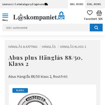
Leverans 1-3 arbetsdagar på lagervaror
INKL. MOMS
EXKL. MOMS
Meny
KUN
FAVORITER
0
SEK
HÄNGLÅS & KÄTTING
HÄNGLÅS
HÄNGLÅS KLASS 2
Abus plus Hänglås 88/50,
Klass 2
Abus Hänglås 88/50 klass 2, Rostfritt
KLASS 2