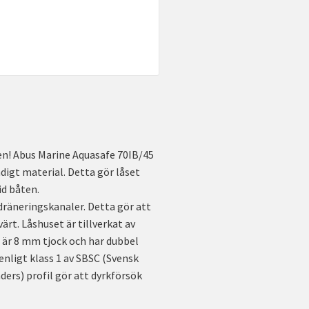
en! Abus Marine Aquasafe 70IB/45
ndigt material. Detta gör låset
id båten.
dräneringskanaler. Detta gör att
rt. Låshuset är tillverkat av
n är 8 mm tjock och har dubbel
enligt klass 1 av SBSC (Svensk
ders) profil gör att dyrkförsök