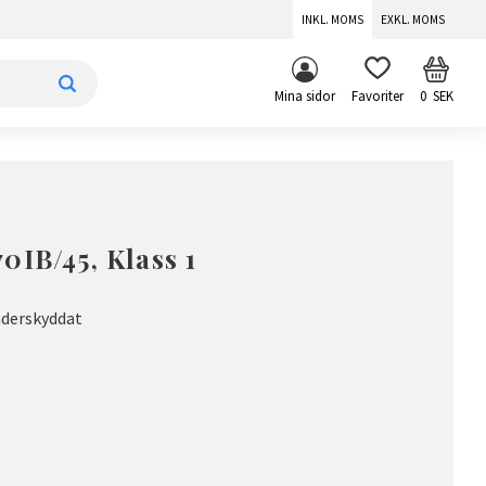
INKL. MOMS
EXKL. MOMS
KUNDV
FAVORITER
Mina sidor
0
SEK
0IB/45, Klass 1
äderskyddat