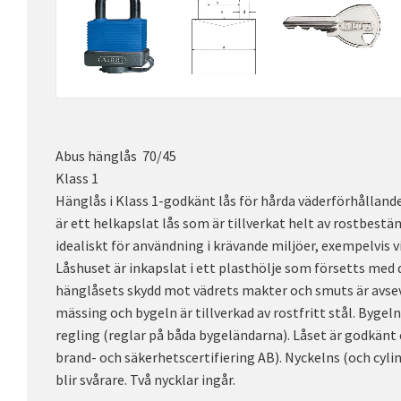
Abus hänglås 70/45
Klass 1
Hänglås i Klass 1-godkänt lås för hårda väderförhålland
är ett helkapslat lås som är tillverkat helt av rostbestä
idealiskt för användning i krävande miljöer, exempelvis v
Låshuset är inkapslat i ett plasthölje som försetts med 
hänglåsets skydd mot vädrets makter och smuts är avsevä
mässing och bygeln är tillverkad av rostfritt stål. Bygel
regling (reglar på båda bygeländarna). Låset är godkänt 
brand- och säkerhetscertifiering AB). Nyckelns (och cylin
blir svårare. Två nycklar ingår.