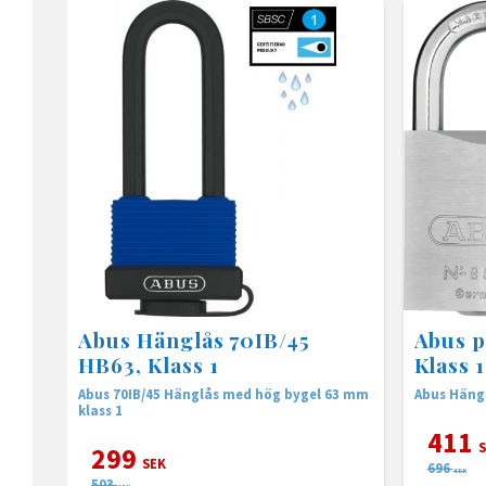
Abus Hänglås 70IB/45
Abus p
HB63, Klass 1
Klass 1
Abus 70IB/45 Hänglås med hög bygel 63 mm
Abus Hängl
klass 1
411
S
299
SEK
696
SEK
503