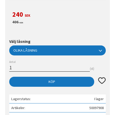
Nedsatt pris:
240
SEK
Ordinarie pris:
406
SEK
Välj låsning
Antal
st
Lägg till 
KÖP
Lagerstatus
I lager
Artikelnr
50097908