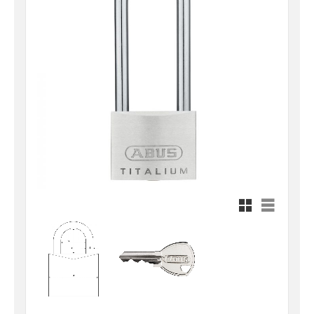
Rutnätsvy
Listvy