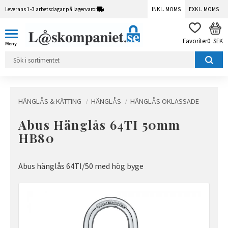
Leverans 1-3 arbetsdagar på lagervaror
INKL. MOMS
EXKL. MOMS
Meny
KUN
FAVORITER
0
SEK
HÄNGLÅS & KÄTTING
HÄNGLÅS
HÄNGLÅS OKLASSADE
Abus Hänglås 64TI 50mm
HB80
Abus hänglås 64TI/50 med hög byge