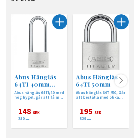
Abus Hänglås
Abus Hänglås
64TI 40mm
64TI 50mm
HB63
Abus hänglås 64TI/40 med
Abus hänglås 64TI/50, Går
A
hög bygel, går att få med
att beställa med olika
h
olika och lika låsning.
nycklar eller lika låsning.
b
n
148
195
SEK
SEK
250
329
SEK
SEK