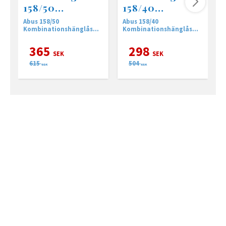
158/50
158/40
Kombinationslå
Kombinationslå
Abus 158/50
Abus 158/40
A
s
s
Kombinationshänglås
Kombinationshänglås
K
158/50 har 4-siffrig kod.​
158/40 har 3-siffrig kod.​
1
k
365
298
SEK
SEK
615
504
SEK
SEK