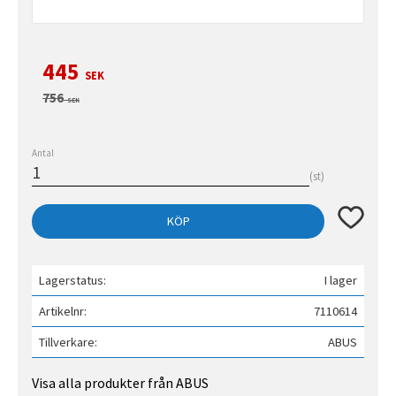
Nedsatt pris:
445
SEK
Ordinarie pris:
756
SEK
Antal
st
Lägg till 
KÖP
Lagerstatus
I lager
Artikelnr
7110614
Tillverkare
ABUS
Visa alla produkter från ABUS