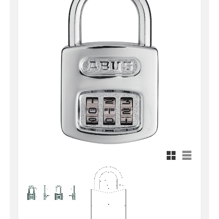
Rutnätsvy
Listvy