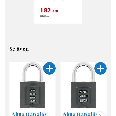
182
SEK
307
SEK
Se även
Abus Hänglås
Abus Hänglås