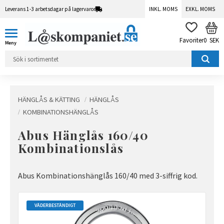
Leverans 1-3 arbetsdagar på lagervaror
INKL. MOMS
EXKL. MOMS
Meny
KUN
FAVORITER
0
SEK
HÄNGLÅS & KÄTTING
HÄNGLÅS
KOMBINATIONSHÄNGLÅS
Abus Hänglås 160/40
Kombinationslås
Abus Kombinationshänglås 160/40 med 3-siffrig kod.
VÄDERBESTÄNDIGT