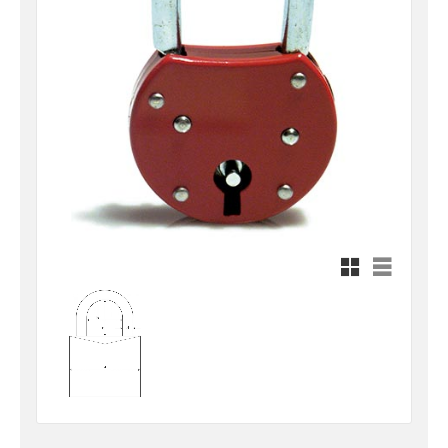
Rutnätsvy
Listvy