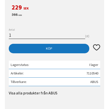
Nedsatt pris:
229
SEK
Ordinarie pris:
366
SEK
Antal
st
Lägg till 
KÖP
Lagerstatus
I lager
Artikelnr
7110540
Tillverkare
ABUS
Visa alla produkter från ABUS