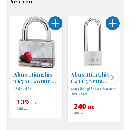
Se även
Abus Hänglås
Abus Hänglås
T65AL 40mm
64TI 50mm
myLove 1
HB80
kärlekslås
Abus hänglås 64TI/50 med
K
hög byge
139
SEK
240
SEK
190
SEK
406
SEK