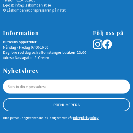
Telefon: 019-7652030
E-post:
info@laskompaniet.se
© Låskompaniet prispressaren på nätet
Information
Följ oss på
Butikens öppettider:
Måndag - Fredag 07:00-16:00
Dag före röd dag och afton stänger butiken 13.00
Adress: Nastagatan 8 Örebro
Nyhetsbrev
PRENUMERERA
integritetspolicy
Dina personuppgifter behandlas i enlighet med vår
.