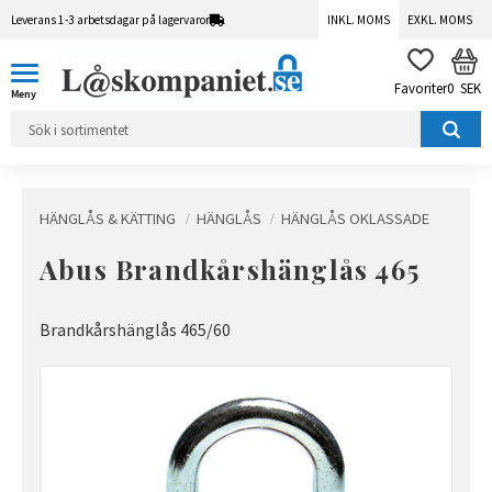
Leverans 1-3 arbetsdagar på lagervaror
INKL. MOMS
EXKL. MOMS
Meny
KUN
FAVORITER
0
SEK
HÄNGLÅS & KÄTTING
HÄNGLÅS
HÄNGLÅS OKLASSADE
Abus Brandkårshänglås 465
Brandkårshänglås 465/60