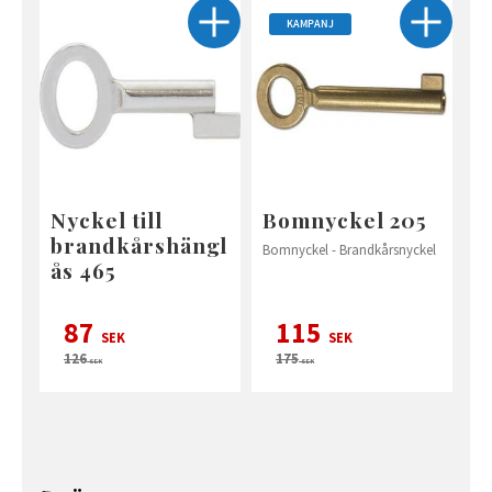
KAMPANJ
Nyckel till
Bomnyckel 205
brandkårshängl
Bomnyckel - Brandkårsnyckel
ås 465
87
115
SEK
SEK
126
175
SEK
SEK