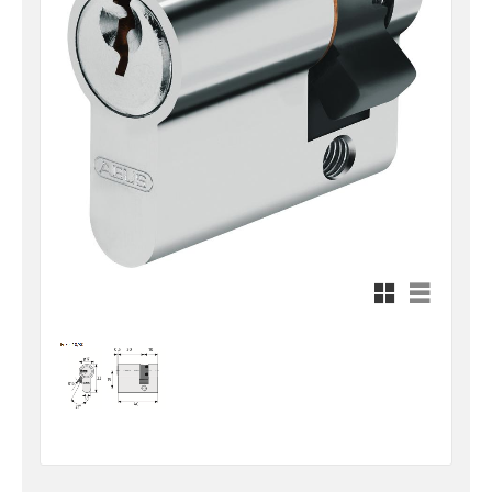
Rutnätsvy
Listvy