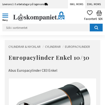
Leverans 1-3 arbetsdagar på lagervaror
INKL. MOMS
EXKL. MOMS
Meny
KUN
FAVORITER
0
SEK
CYLINDRAR & NYCKLAR
CYLINDRAR
EUROPACYLINDER
Europacylinder Enkel 10/30
Abus Europacylinder C83 Enkel