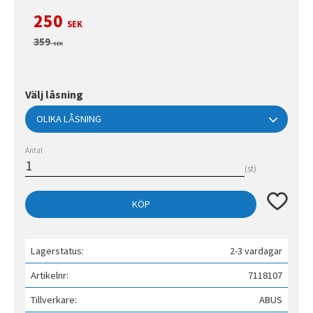
Nedsatt pris:
250
SEK
Ordinarie pris:
359
SEK
Välj låsning
Antal
st
Lägg till 
KÖP
Lagerstatus
2-3 vardagar
Artikelnr
7118107
Tillverkare
ABUS