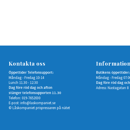
Kontakta oss
Informatio
Öppettider Telefonsupport:
Butikens öppettider:
Måndag - Fredag 10-14
Måndag - Fredag 07:0
Lunch 11.30 - 12.30
Dag före röd dag och
Dag före röd dag och afton
Adress: Nastagatan 8
stänger telefonsupporten 11.30
Telefon: 019-7652030
E-post:
info@laskompaniet.se
© Låskompaniet prispressaren på nätet